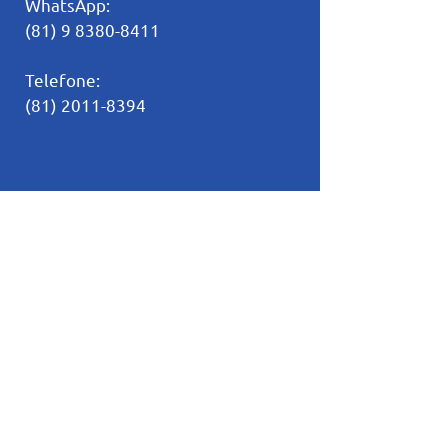
WhatsApp:
(81) 9 8380-8411
Telefone:
(81) 2011-8394
Principais Links
Calendários
Secretaria
Lista de material
Serviço Social
Trabalhe Conosco
Política de Privacidade