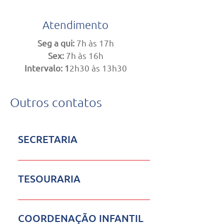
Atendimento
​Seg a qui:
7h às 17h
Sex:
7h às 16h
Intervalo: 1
2h30 às 13h30
Outros contatos
SECRETARIA
2129.5926 secretaria@salesianorecife.com.br Mais
informações
TESOURARIA
2129.5923 tesouraria@salesianorecife.com.br
COORDENAÇÃO INFANTIL