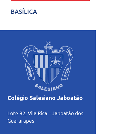
2129.5960 pastoral@salesianorecife.com.br Mais
informações
BASÍLICA
2129.5940
reitorbasilicasagradocoracao@salesianorecife.com.br
Mais informações
Colégio Salesiano Jaboatão
Lote 92, Vila Rica – Jaboatão dos
Guararapes