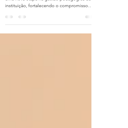
A chegada da Prof.ª Gabriela Nunes marca
uma nova etapa na gestão pedagógica da
instituição, fortalecendo o compromisso
com a formação integral dos estudantes e
com a qualidade da educação salesiana. Da
esquerda para direita: Anne Rafaele
(Secretária Escolar), Gabriela Nunes (Gestora
Pedagógica), Amanda Barbosa (Assistente
da Gestão), Karla Lira (Responsável pelo
administrativo do Colégio Salesiano
Jaboatão) Nesta segunda-feira, 27 de julho,
o Colégio Salesiano Jaboatão teve