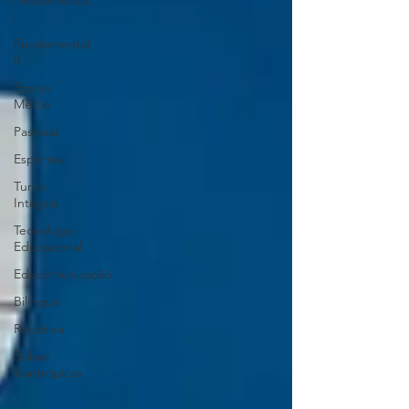
Fundamental
I
Fundamental
II
Ensino
Médio
Pastoral
Esportes
Turno
Integral
Tecnologia
Educacional
Educomunicação
Bilíngue
Robótica
Bolsas
filantrópicas