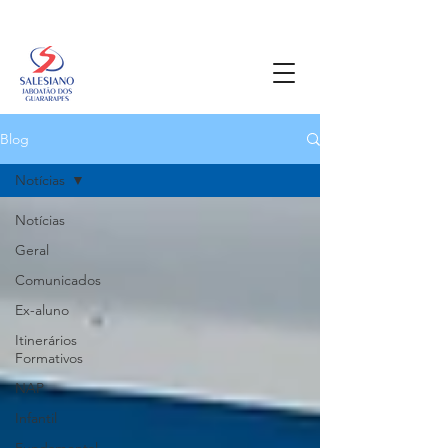
Blog
Notícias
Notícias
Geral
Comunicados
Ex-aluno
Itinerários
Formativos
NAP
Infantil