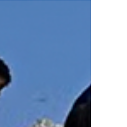
responsáveis que precisam conciliar os
cuidados com os filhos e as demandas do
dia a dia. Pensando nisso, reunimos algumas
sugestões para ajudar a reduzir o tempo de
tela durante a pausa escolar e tornar esse
período ainda mais proveitoso para toda a
família. 1. Senta que lá vem história!
Incentive a imagi