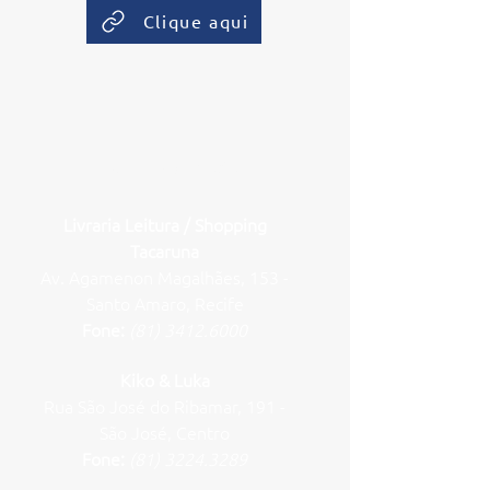
Clique aqui
Uniformes
Livraria Leitura / Shopping
Tacaruna
Av. Agamenon Magalhães, 153 -
Santo Amaro, Recife
Fone:
(81) 3412.6000
Kiko & Luka
Rua São José do Ribamar, 191 -
São José, Centro
Fone:
(81) 3224.3289