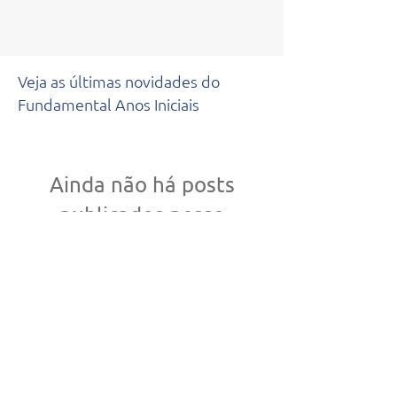
Veja as últimas novidades do
Fundamental Anos Iniciais
Ainda não há posts
publicados nesse
idioma
Assim que novos posts forem
publicados, você poderá vê-los
aqui.
Saiba mais acessando nosso blog.