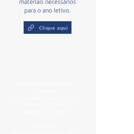
materiais necessários
para o ano letivo.
Clique aqui
Uniformes
Livraria Leitura / Shopping
Tacaruna
Av. Agamenon Magalhães, 153 -
Santo Amaro, Recife
Fone:
(81) 3412.6000
Kiko & Luka
Rua São José do Ribamar, 191 -